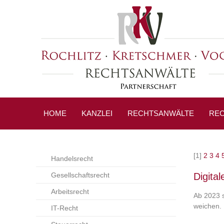
HOME
KANZLEI
RECHTSANWÄLTE
REC
[1]
2
3
4
Handelsrecht
Gesellschaftsrecht
Digita
Arbeitsrecht
Ab 2023 s
weichen.
IT-Recht