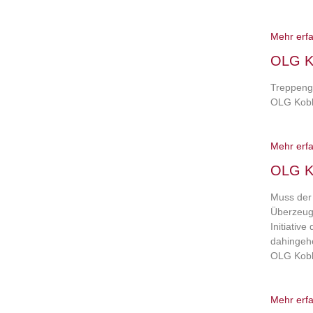
Mehr erf
OLG Ko
Treppenge
OLG Kobl
Mehr erf
OLG Ko
Muss der
Überzeugu
Initiativ
dahingeh
OLG Kobl
Mehr erf