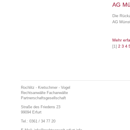
AG Mün
Die Rückz
AG Münste
Mehr erf
[1]
2
3
4
Rochlitz - Kretschmer - Vogel
Rechtsanwälte Fachanwälte
Partnerschaftsgesellschaft
Straße des Friedens 23
99094 Erfurt
Tel.: 0361 / 34 77 20