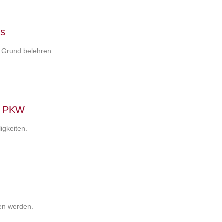
ns
 Grund belehren.
s PKW
igkeiten.
en werden.