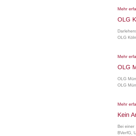
Mehr erf
OLG Kö
Darlehens
OLG Köln,
Mehr erf
OLG M
OLG Münch
OLG Münc
Mehr erf
Kein A
Bei einer
BVerfG, U