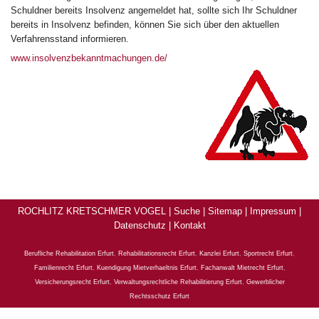
Schuldner bereits Insolvenz angemeldet hat, sollte sich Ihr Schuldner
bereits in Insolvenz befinden, können Sie sich über den aktuellen
Verfahrensstand informieren.
www.insolvenzbekanntmachungen.de/
ROCHLITZ KRETSCHMER VOGEL |
Suche
|
Sitemap
|
Impressum
|
Datenschutz
|
Kontakt
Berufliche Rehabilitation Erfurt
,
Rehabilitationsrecht Erfurt
,
Kanzlei Erfurt
,
Sportrecht Erfurt
,
Familienrecht Erfurt
,
Kuendigung Mietverhaeltnis Erfurt
,
Fachanwalt Mietrecht Erfurt
,
Versicherungsrecht Erfurt
,
Verwaltungsrechtliche Rehabilitierung Erfurt
,
Gewerblicher
Rechtsschutz Erfurt