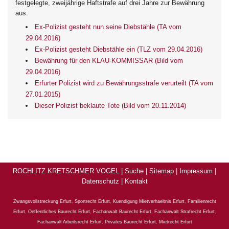
festgelegte, zweijährige Haftstrafe auf drei Jahre zur Bewährung
aus.
Ex-Polizist gesteht nun seine Diebstähle (TA vom
29.04.2016)
Ex-Polizist gesteht Diebstähle ein (TLZ vom 29.04.2016)
Bewährung für den KLAU-KOMMISSAR (Bild vom
29.04.2016)
Erfurter Polizist wird zu Bewährungsstrafe verurteilt (TA vom
27.01.2015)
Dieser Polizist beklaute Tote (Bild vom 20.11.2014)
ROCHLITZ KRETSCHMER VOGEL |
Suche
|
Sitemap
|
Impressum
|
Datenschutz
|
Kontakt
Zwangsvollstreckung Erfurt
,
Sportrecht Erfurt
,
Kuendigung Mietverhaeltnis Erfurt
,
Familienrecht
Erfurt
,
Oeffentliches Baurecht Erfurt
,
Fachanwalt Baurecht Erfurt
,
Fachanwalt Strafrecht Erfurt
,
Fachanwalt Arbeitsrecht Erfurt
,
Privates Baurecht Erfurt
,
Mietrecht Erfurt