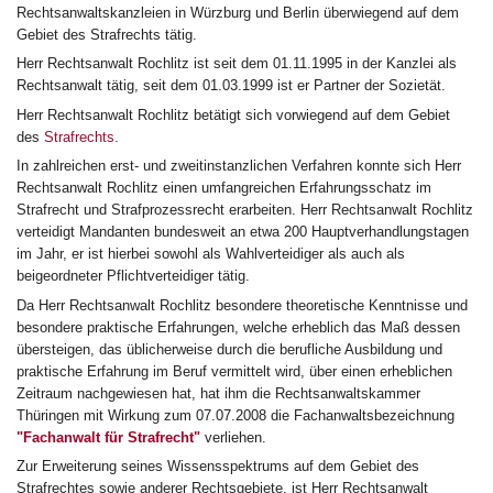
Rechtsanwaltskanzleien in Würzburg und Berlin überwiegend auf dem
Gebiet des Strafrechts tätig.
Herr Rechtsanwalt Rochlitz ist seit dem 01.11.1995 in der Kanzlei als
Rechtsanwalt tätig, seit dem 01.03.1999 ist er Partner der Sozietät.
Herr Rechtsanwalt Rochlitz betätigt sich vorwiegend auf dem Gebiet
des
Strafrechts
.
In zahlreichen erst- und zweitinstanzlichen Verfahren konnte sich Herr
Rechtsanwalt Rochlitz einen umfangreichen Erfahrungsschatz im
Strafrecht und Strafprozessrecht erarbeiten. Herr Rechtsanwalt Rochlitz
verteidigt Mandanten bundesweit an etwa 200 Hauptverhandlungstagen
im Jahr, er ist hierbei sowohl als Wahlverteidiger als auch als
beigeordneter Pflichtverteidiger tätig.
Da Herr Rechtsanwalt Rochlitz besondere theoretische Kenntnisse und
besondere praktische Erfahrungen, welche erheblich das Maß dessen
übersteigen, das üblicherweise durch die berufliche Ausbildung und
praktische Erfahrung im Beruf vermittelt wird, über einen erheblichen
Zeitraum nachgewiesen hat, hat ihm die Rechtsanwaltskammer
Thüringen mit Wirkung zum 07.07.2008 die Fachanwaltsbezeichnung
"Fachanwalt für Strafrecht"
verliehen.
Zur Erweiterung seines Wissensspektrums auf dem Gebiet des
Strafrechtes sowie anderer Rechtsgebiete, ist Herr Rechtsanwalt