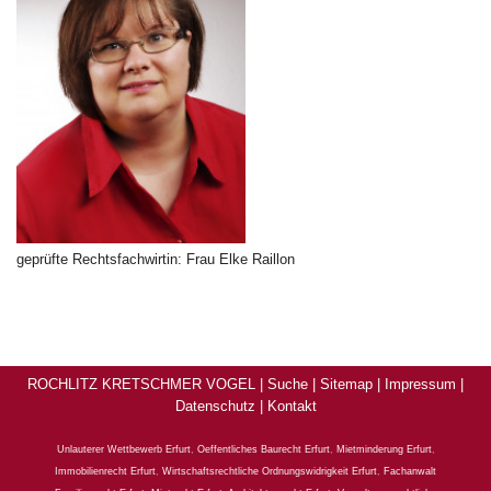
geprüfte Rechtsfachwirtin: Frau Elke Raillon
ROCHLITZ KRETSCHMER VOGEL |
Suche
|
Sitemap
|
Impressum
|
Datenschutz
|
Kontakt
Unlauterer Wettbewerb Erfurt
,
Oeffentliches Baurecht Erfurt
,
Mietminderung Erfurt
,
Immobilienrecht Erfurt
,
Wirtschaftsrechtliche Ordnungswidrigkeit Erfurt
,
Fachanwalt