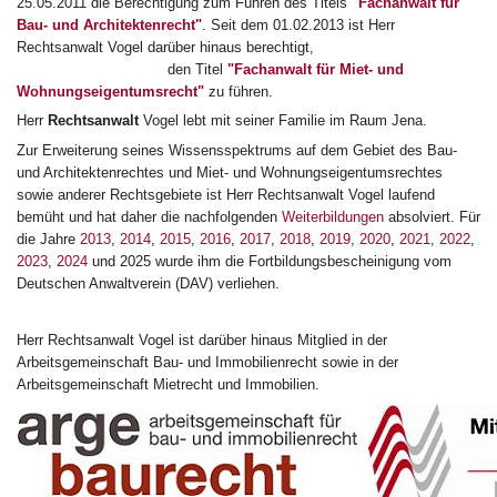
25.05.2011 die Berechtigung zum Führen des Titels
"Fachanwalt für
Bau- und Architektenrecht"
. Seit dem 01.02.2013 ist Herr
Rechtsanwalt Vogel darüber hinaus berechtigt,
den Titel
"Fachanwalt für Miet- und
Wohnungseigentumsrecht"
zu führen.
Herr
Rechtsanwalt
Vogel lebt mit seiner Familie im Raum Jena.
Zur Erweiterung seines Wissensspektrums auf dem Gebiet des Bau-
und Architektenrechtes und Miet- und Wohnungseigentumsrechtes
sowie anderer Rechtsgebiete ist Herr Rechtsanwalt Vogel laufend
bemüht und hat daher die nachfolgenden
Weiterbildungen
absolviert. Für
die Jahre
2013
,
2014
,
2015
,
2016
,
2017
,
2018
,
2019
,
2020
,
2021
,
2022
,
2023
,
2024
und 2025 wurde ihm die Fortbildungsbescheinigung vom
Deutschen Anwaltverein (DAV) verliehen.
Herr Rechtsanwalt Vogel ist darüber hinaus Mitglied in der
Arbeitsgemeinschaft Bau- und Immobilienrecht sowie in der
Arbeitsgemeinschaft Mietrecht und Immobilien.